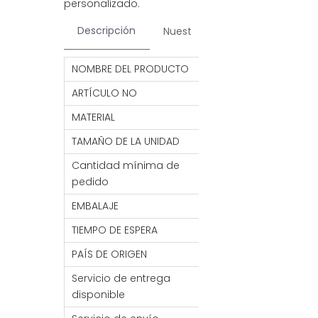
personalizado.
Descripción
Nuestros servicios
Contac
NOMBRE DEL PRODUCTO
Peluca afro rizad
ARTÍCULO NO
BV2386111
MATERIAL
Alambre de alta 
TAMAÑO DE LA UNIDAD
40CM
Cantidad mínima de
50 piezas
pedido
EMBALAJE
1 unidad/bolsa de
TIEMPO DE ESPERA
7- 30 DÍAS
PAÍS DE ORIGEN
PORCELANA
Servicio de entrega
MANDO/FCA/CIF/
disponible