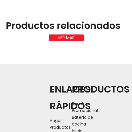
Productos relacionados
VER MÁS
ENLACES
PRODUCTOS
RÁPIDOS
Regalo y
Promocional
Batería de
Hogar
cocina
Productos
Inicio