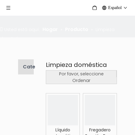
Español
Hogar
Producto
Usted está aquí:
»
»
Limpieza
doméstica
Limpieza doméstica
Categoria de producto
Por favor, seleccione
Ordenar
Líquido
Fregadero