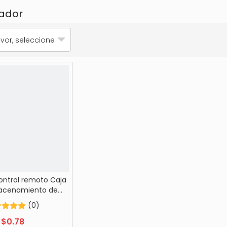
ador
avor, seleccione
ontrol remoto Caja
acenamiento de
 Soporte de control
(0)
n agujeros Soporte
acenamiento de
$
0.78