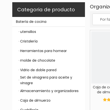
Organiz
Categoria de producto
Por f
Batería de cocina
utensilios
Cristalería
Herramientas para hornear
molde de chocolate
Vidrio de doble pared
Set de vinagrera para aceite y
vinagre
Caja de c
Almacenamiento y organizadores
de alm
escritorio
Caja de almuerzo
remoto si
de alm
Cuchillería