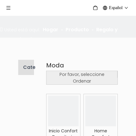
Español
Hogar
Producto
Regalo y
Usted está aquí:
»
»
Promocional
»
Moda
Moda
Categoria de producto
Por favor, seleccione
Ordenar
Inicio Confort
Home