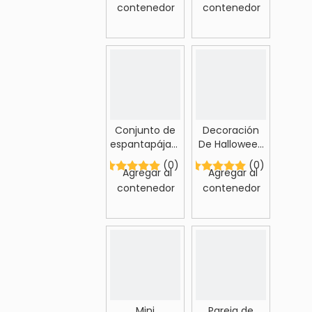
iluminados
contenedor
contenedor
Conjunto de
Decoración
espantapájaros
De Halloween
de cosecha
De
(0)
(0)
de otoño
Espantapájaros
Agregar al
Agregar al
contenedor
contenedor
Mini
Pareja de