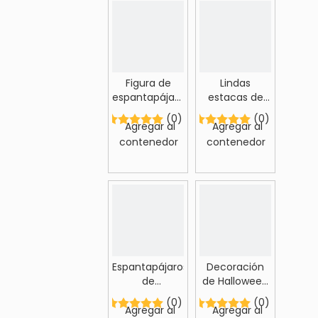
Figura de
Lindas
espantapájaros
estacas de
hecha a
espantapájaros
(0)
(0)
mano
de Halloween
Agregar al
Agregar al
contenedor
contenedor
Espantapájaros
Decoración
de
de Halloween
temporada
de
(0)
(0)
con cesta
espantapájaros
Agregar al
Agregar al