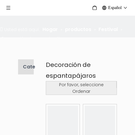
Español
Hogar
productos
Festival
Usted está aquí:
»
»
»
Decoración de espantapájaros
Decoración de
Categoria de producto
espantapájaros
Por favor, seleccione
Ordenar