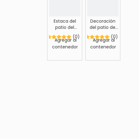
Estaca del
Decoración
patio del
del patio del
espantapájaros
espantapájaros
(0)
(0)
del festival de
de Halloween
Agregar al
Agregar al
otoño
contenedor
contenedor