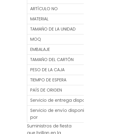
ARTÍCULO NO
DL14
MATERIAL
EDUCACIÓN FÍS
TAMAÑO DE LA UNIDAD
20 CM * 5 MM
MOQ
2000 piezas
EMBALAJE
50 PCS/Barril,
TAMAÑO DEL CARTÓN
50*50*35 CM
PESO DE LA CAJA
10KG
TIEMPO DE ESPERA
7- 30 DÍAS
PAÍS DE ORIGEN
PORCELANA
Servicio de entrega disponible
FOB/FCA/CIF/C
Servicio de envío disponible
Mar / Aire / Tre
por
Suministros de fiesta
que brillan en la