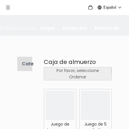
Español
Hogar
productos
Batería de
Usted está aquí:
»
»
cocina
»
Caja de almuerzo
Caja de almuerzo
Categoria de producto
Por favor, seleccione
Ordenar
Juego de
Juego de 5