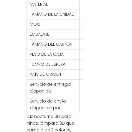
MATERIAL
Acrílico+ABS
TAMAÑO DE LA UNIDAD
18,5*13 CM
MOQ
1000 piezas
EMBALAJE
1 PC/caja de color, 40 
TAMAÑO DEL CARTÓN
56*44,5*32 CM
PESO DE LA CAJA
13KG
TIEMPO DE ESPERA
7- 30 DÍAS
PAÍS DE ORIGEN
PORCELANA
Servicio de entrega
FOB/FCA/CIF/CNF/DDP/
disponible
Servicio de envío
Mar / Aire / Tren
disponible por
Luz nocturna 3D para
niños, lámpara 3D que
cambia de 7 colores,