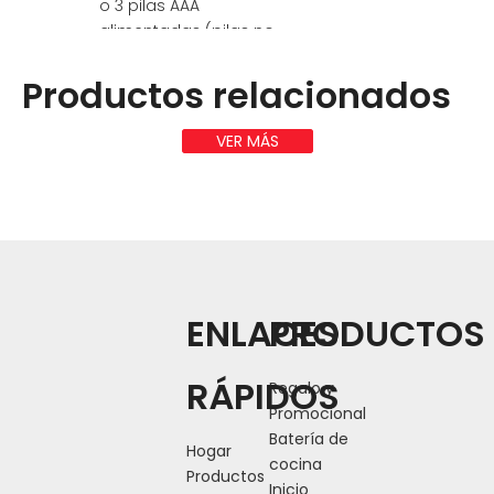
o 3 pilas AAA
alimentadas (pilas no
incluidas)
Productos relacionados
VER MÁS
Anterior:
Siguiente:
ENLACES
PRODUCTOS
RÁPIDOS
Regalo y
Promocional
Batería de
Hogar
cocina
Productos
Inicio