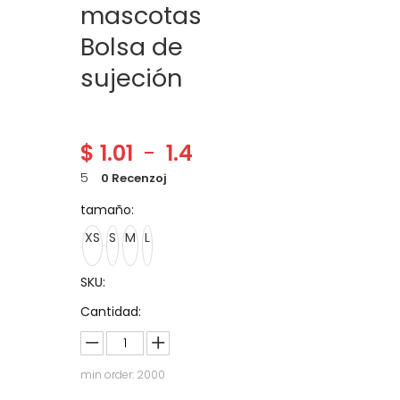
mascotas
Bolsa de
sujeción
$
1.01
-
1.4
5
0 Recenzoj
tamaño:
XS
S
M
L
SKU:
Cantidad:
min order: 2000