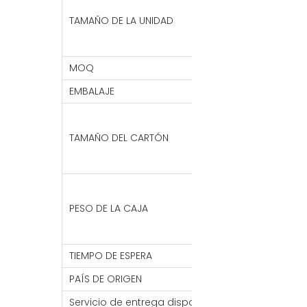
S :46*62 CM
TAMAÑO DE LA UNIDAD
METRO: 49*70
L :55*76 CM
MOQ
2000 piezas
EMBALAJE
1 ud./BOLSA 
XS: 68*41*43 
S :68*41*43C
TAMAÑO DEL CARTÓN
METRO: 68*41*
L :68*41*43CM
XS:29KG
S :26,5 kg
PESO DE LA CAJA
METRO: 31,5 KG
L :27KG
TIEMPO DE ESPERA
7- 30 DÍAS
PAÍS DE ORIGEN
PORCELANA
Servicio de entrega disponible
FOB/FCA/CIF/