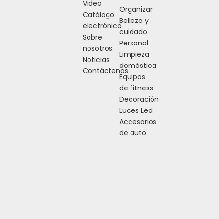
Video
Organizar
transpirabilidad pueden
Catálogo
Belleza y
reducir la fricción,
electrónico
cuidado
proteger a la mascota y
Sobre
Personal
permitir que el cachorro
nosotros
Limpieza
se mantenga tranquilo y
Noticias
doméstica
relajado al máximo.
Contáctenos
Equipos
de fitness
Decoración
Luces Led
Accesorios
Anterior:
Siguiente:
de auto