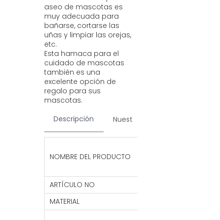
aseo de mascotas es
muy adecuada para
bañarse, cortarse las
uñas y limpiar las orejas,
etc.
Esta hamaca para el
cuidado de mascotas
también es una
excelente opción de
regalo para sus
mascotas.
Descripción
Nuestros servicios
Contac
Arnés de hama
NOMBRE DEL PRODUCTO
daños, para c
hamaca trans
ARTÍCULO NO
PP18
MATERIAL
Poliéster
XS: 42*57 CM