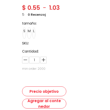
$
0.55
-
1.03
5
0 Recenzoj
tamaño:
S
M
L
SKU:
Cantidad:
min order: 2000
Precio objetivo
Agregar al conte
nedor