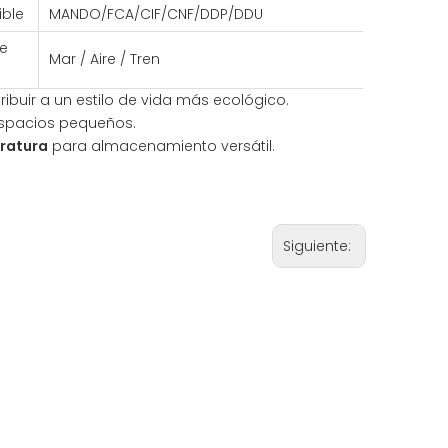
ible
MANDO/FCA/CIF/CNF/DDP/DDU
le
Mar / Aire / Tren
ribuir a un estilo de vida más ecológico.
spacios pequeños.
eratura
para almacenamiento versátil.
Siguiente: