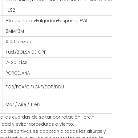
FE92
Hilo de nailon+algodón+espuma EVA
8MM*3M
1000 piezas
1 ud./BOLSA DE OPP
7- 30 DÍAS
PORCELANA
FOB/FCA/CIF/CNF/DDP/DDU
Mar / Aire / Tren
 las cuerdas de saltar por rotación libre.Y
dad y evitar torceduras o viento.
ad deportivas se adaptan a todas las alturas y