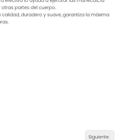
a efectiva lo ayuda a ejercitar las muñecas, la
r otras partes del cuerpo.
 calidad, duradero y suave, garantiza la máxima
uras.
Siguiente: