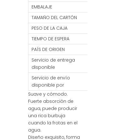
EMBALAJE
1 BOLSA DE PC/OPP
TAMAÑO DEL CARTÓN
75*50*65 CM
PESO DE LA CAJA
5,5 kg
TIEMPO DE ESPERA
7-30 DÍAS
PAÍS DE ORIGEN
PORCELANA
Servicio de entrega
FOB/FCA/CIF/CNF
disponible
Servicio de envío
Mar / Aire / Tren
disponible por
Suave y cómodo.
Fuerte absorción de
agua, puede producir
una rica burbuja
cuando la frotas en el
agua.
Diseño exquisito, forma