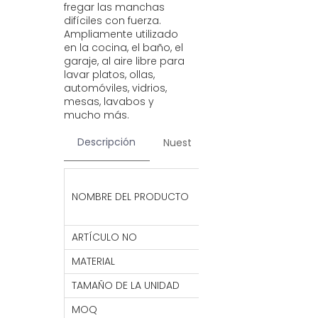
fregar las manchas
difíciles con fuerza.
Ampliamente utilizado
en la cocina, el baño, el
garaje, al aire libre para
lavar platos, ollas,
automóviles, vidrios,
mesas, lavabos y
mucho más.
Descripción
Nuestros servicios
Contac
Venta al por may
NOMBRE DEL PRODUCTO
cara Limpiador d
limpieza Colgand
ARTÍCULO NO
HC26
MATERIAL
Esponja
TAMAÑO DE LA UNIDAD
11*7*3 CM
MOQ
10000 piezas