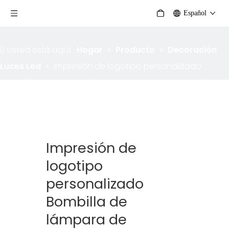
Español
Usted está aquí:
Hogar
»
Producto
»
Decoración
Luces Led
»
Impresión de logotipo personalizado
Bombilla de lámpara de colores Luminoso Festival Fiesta
Resplandor en palo Led Parpadeo Resplandor Palos de
luz de Navidad
Impresión de
logotipo
personalizado
Bombilla de
lámpara de