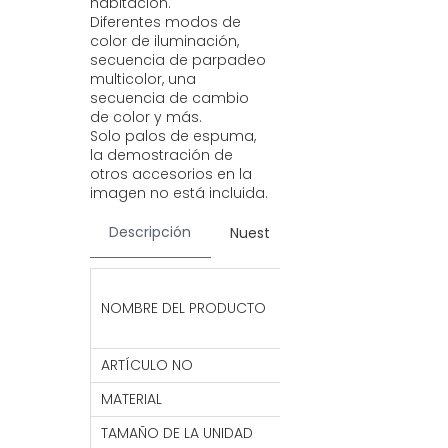
habitación.
Diferentes modos de
color de iluminación,
secuencia de parpadeo
multicolor, una
secuencia de cambio
de color y más.
Solo palos de espuma,
la demostración de
otros accesorios en la
imagen no está incluida.
Descripción
Nuestros servicios
Contac
Impresión de 
NOMBRE DEL PRODUCTO
Festival Fiest
Navidad
ARTÍCULO NO
DL10
MATERIAL
Espuma de alg
TAMAÑO DE LA UNIDAD
48*4 CM