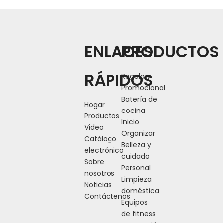
Anterior:
ENLACES
PRODUCTOS
Siguiente:
RÁPIDOS
Regalo y
Promocional
Batería de
Hogar
cocina
Productos
Inicio
Video
Organizar
Catálogo
Belleza y
electrónico
cuidado
Sobre
Personal
nosotros
Limpieza
Noticias
doméstica
Contáctenos
Equipos
de fitness