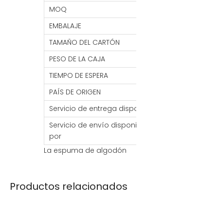
MOQ
1000 piezas
EMBALAJE
1 BOLSA DE PC/
TAMAÑO DEL CARTÓN
50*70*90 CM
PESO DE LA CAJA
8KG
TIEMPO DE ESPERA
7- 30 DÍAS
PAÍS DE ORIGEN
PORCELANA
Servicio de entrega disponible
FOB/FCA/CIF/C
Servicio de envío disponible
Mar / Aire / Tre
por
La espuma de algodón
perlado no es lo
suficientemente fuerte
como para dañarla.
Productos relacionados
Está protegido por una
lámina aislante y no es
fácil consumir energía