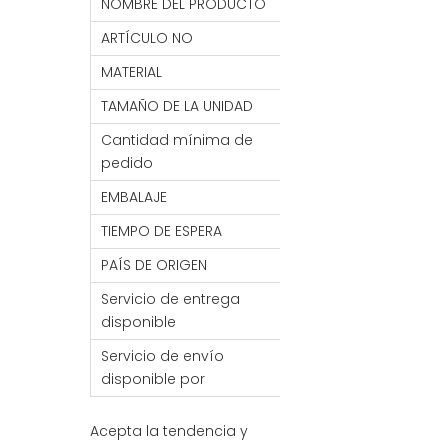
NOMBRE DEL PRODUCTO
Peluca corta roja
ARTÍCULO NO
BV2386104
MATERIAL
Alambre de alta 
TAMAÑO DE LA UNIDAD
40CM
Cantidad mínima de
50 piezas
pedido
EMBALAJE
1 unidad/bolsa de
TIEMPO DE ESPERA
7- 30 DÍAS
PAÍS DE ORIGEN
PORCELANA
Servicio de entrega
MANDO/FCA/CIF/
disponible
Servicio de envío
Mar / Aire / Tren
disponible por
Acepta la tendencia y