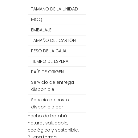
TAMAÑO DE LA UNIDAD
33,5*28*1,4 CM
MOQ
1000 piezas
EMBALAJE
1 PC/embalaje retr
TAMAÑO DEL CARTÓN
36*30*17 CM
PESO DE LA CAJA
10KG
TIEMPO DE ESPERA
7- 30 DÍAS
PAÍS DE ORIGEN
PORCELANA
Servicio de entrega
FOB/FCA/CIF/CNF
disponible
Servicio de envío
Mar / Aire / Tren
disponible por
Hecho de bambú
natural, saludable,
ecológico y sostenible.
Buena forma