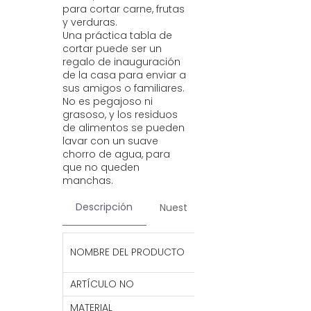
para cortar carne, frutas
y verduras.
Una práctica tabla de
cortar puede ser un
regalo de inauguración
de la casa para enviar a
sus amigos o familiares.
No es pegajoso ni
grasoso, y los residuos
de alimentos se pueden
lavar con un suave
chorro de agua, para
que no queden
manchas.
Descripción
Nuestros servicios
Contac
Tabla de cortar d
NOMBRE DEL PRODUCTO
cocina, venta al 
ARTÍCULO NO
KBT3
MATERIAL
Bambú