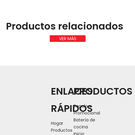
Productos relacionados
VER MÁS
ENLACES
PRODUCTOS
RÁPIDOS
Regalo y
Promocional
Batería de
Hogar
cocina
Productos
Inicio