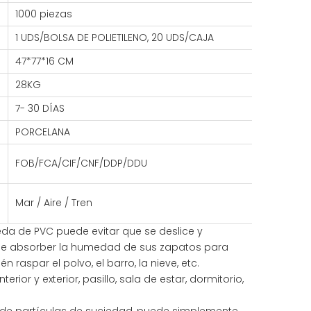
1000 piezas
1 UDS/BOLSA DE POLIETILENO, 20 UDS/CAJA
47*77*16 CM
28KG
7- 30 DÍAS
PORCELANA
FOB/FCA/CIF/CNF/DDP/DDU
Mar / Aire / Tren
eda de PVC puede evitar que se deslice y
de absorber la humedad de sus zapatos para
én raspar el polvo, el barro, la nieve, etc.
rior y exterior, pasillo, sala de estar, dormitorio,