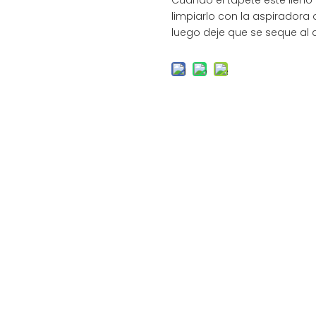
Cuando el tapete esté llen
limpiarlo con la aspirador
luego deje que se seque al a