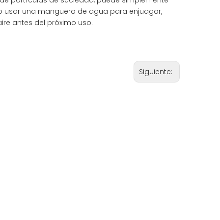
o de partículas de suciedad, puede simplemente
a o usar una manguera de agua para enjuagar,
ire antes del próximo uso.
Siguiente: