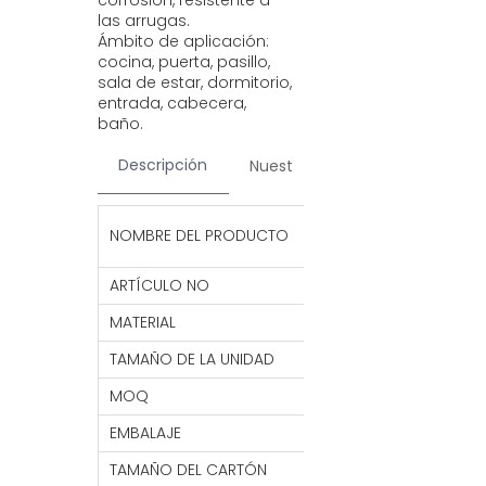
corrosión, resistente a
las arrugas.
Ámbito de aplicación:
cocina, puerta, pasillo,
sala de estar, dormitorio,
entrada, cabecera,
baño.
Descripción
Nuestros servicios
Contac
Felpudo para el ho
NOMBRE DEL PRODUCTO
antideslizante res
ARTÍCULO NO
HFM32
MATERIAL
CLORURO DE POLIV
TAMAÑO DE LA UNIDAD
40*70 CM
MOQ
1000 piezas
EMBALAJE
1 UDS/BOLSA DE PO
TAMAÑO DEL CARTÓN
41*71*14 CM