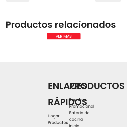
Productos relacionados
VER MÁS
ENLACES
PRODUCTOS
RÁPIDOS
Regalo y
Promocional
Batería de
Hogar
cocina
Productos
Inicio