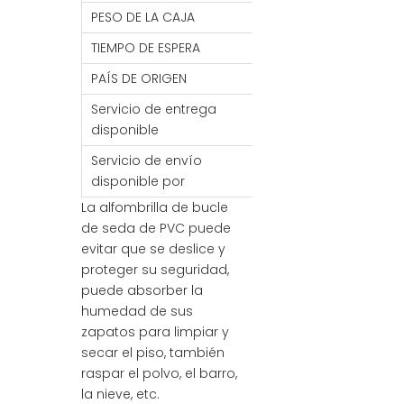
PESO DE LA CAJA
23KG
TIEMPO DE ESPERA
7- 30 DÍAS
PAÍS DE ORIGEN
PORCELANA
Servicio de entrega
FOB/FCA/CIF/CNF
disponible
Servicio de envío
Mar / Aire / Tren
disponible por
La alfombrilla de bucle
de seda de PVC puede
evitar que se deslice y
proteger su seguridad,
puede absorber la
humedad de sus
zapatos para limpiar y
secar el piso, también
raspar el polvo, el barro,
la nieve, etc.