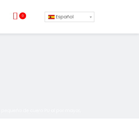
0
Español
 pequeña de cuero PU al por mayor,