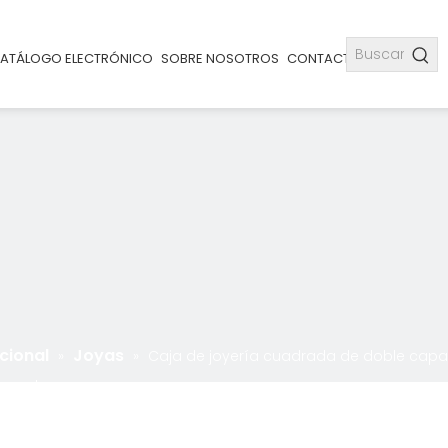
ATÁLOGO ELECTRÓNICO
SOBRE NOSOTROS
CONTACTO
cional
Joyas
»
»
Caja de joyería cuadrada de doble capa
 regalo