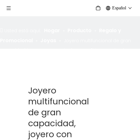
Español
Hogar
Producto
Regalo y
Usted está aquí:
»
»
Promocional
Joyas
»
»
Joyero multifuncional de gran
capacidad, joyero con espejo de cuero PU y organizador con
cerradura, estuche de almacenamiento
Joyero
multifuncional
de gran
capacidad,
joyero con