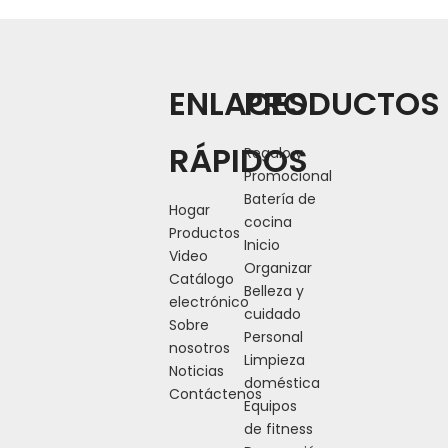
El paquete incluye: 1 *
joyero (sin incluir joyas)
ENLACES
PRODUCTOS
Anterior:
RÁPIDOS
Regalo y
Promocional
Siguiente:
Batería de
Hogar
cocina
Productos
Inicio
Video
Organizar
Catálogo
Belleza y
electrónico
cuidado
Sobre
Personal
nosotros
Limpieza
Noticias
doméstica
Contáctenos
Equipos
de fitness