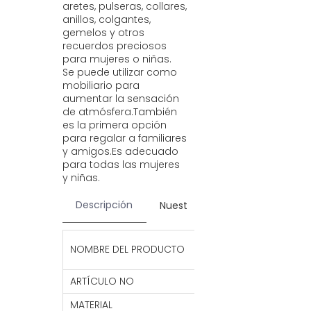
aretes, pulseras, collares,
anillos, colgantes,
gemelos y otros
recuerdos preciosos
para mujeres o niñas.
Se puede utilizar como
mobiliario para
aumentar la sensación
de atmósfera.También
es la primera opción
para regalar a familiares
y amigos.Es adecuado
para todas las mujeres
y niñas.
Descripción
Nuestros servicios
Contac
Joyero multifunci
NOMBRE DEL PRODUCTO
organizadora de
ARTÍCULO NO
GJ8
MATERIAL
Cuero PU + tela f