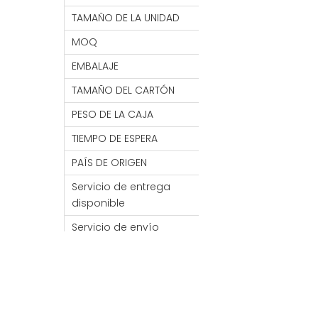
TAMAÑO DE LA UNIDAD
25,3*25,3*8,5 CM
MOQ
1000 piezas
EMBALAJE
1 ud./caja blanca,
TAMAÑO DEL CARTÓN
48,5*28*53,5 CM
PESO DE LA CAJA
17KG
TIEMPO DE ESPERA
7- 30 DÍAS
PAÍS DE ORIGEN
PORCELANA
Servicio de entrega
FOB/FCA/CIF/CNF
disponible
Servicio de envío
Mar / Aire / Tren
disponible por
Con 2 capas diferentes,
puedes clasificar tus
joyas.
Puede mantener sus