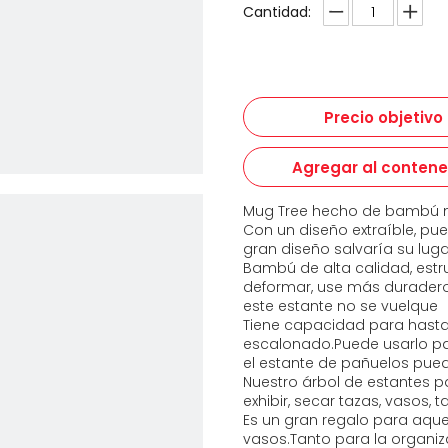
Cantidad:
Precio objetivo
Agregar al conten
Mug Tree hecho de bambú na
Con un diseño extraíble, pue
gran diseño salvaría su luga
Bambú de alta calidad, estru
deformar, use más duradero
este estante no se vuelque
Tiene capacidad para hasta 
escalonado.Puede usarlo par
el estante de pañuelos pued
Nuestro árbol de estantes p
exhibir, secar tazas, vasos, t
Es un gran regalo para aquel
vasos.Tanto para la organiza