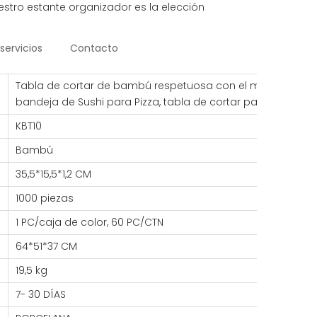
stro estante organizador es la elección
servicios
Contacto
Tabla de cortar de bambú respetuosa con el medio ambien
bandeja de Sushi para Pizza, tabla de cortar para Pizza 
KBT10
Bambú
35,5*15,5*1,2 CM
1000 piezas
1 PC/caja de color, 60 PC/CTN
64*51*37 CM
19,5 kg
7- 30 DÍAS