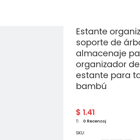
Estante organi
soporte de árbo
almacenaje par
organizador de
estante para ta
bambú
$
1.41
5
0 Recenzoj
SKU: