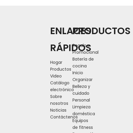
Anterior:
Siguiente:
ENLACES
PRODUCTOS
RÁPIDOS
Regalo y
Promocional
Batería de
Hogar
cocina
Productos
Inicio
Video
Organizar
Catálogo
Belleza y
electrónico
cuidado
Sobre
Personal
nosotros
Limpieza
Noticias
doméstica
Contáctenos
Equipos
de fitness