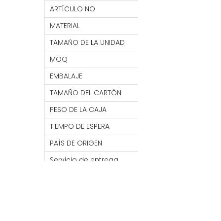
ARTÍCULO NO
GT2
MATERIAL
oxford
TAMAÑO DE LA UNIDAD
22*10*40 CM
MOQ
2000 piezas
EMBALAJE
1 ud./bolsa OPP, 10
TAMAÑO DEL CARTÓN
83*28*62 CM
PESO DE LA CAJA
13KG
TIEMPO DE ESPERA
7- 30 DÍAS
PAÍS DE ORIGEN
PORCELANA
Servicio de entrega
FOB/FCA/CIF/CNF/
disponible
Servicio de envío
Mar / Aire / Tren
disponible por
Diseño multibolsillo de