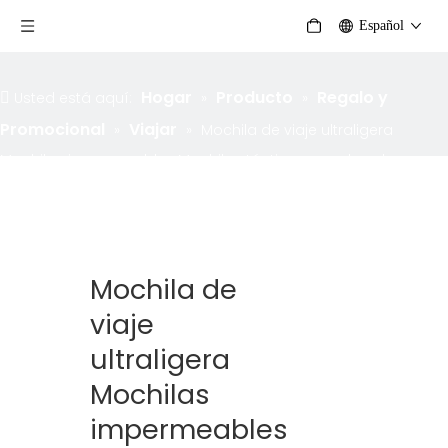
Español
Hogar
Producto
Regalo y
Usted está aquí:
»
»
Promocional
Viajar
»
»
Mochila de viaje ultraligera
Mochilas impermeables Mochilas tácticas para hombres y
mujeres Mochilas plegables para acampar al aire libre
Senderismo Bolsa de deportes
Mochila de
viaje
ultraligera
Mochilas
impermeables