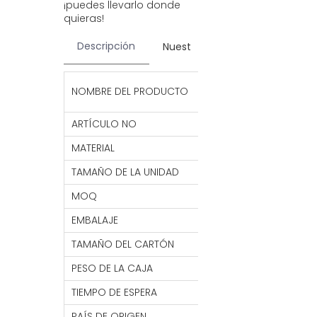
¡puedes llevarlo donde
quieras!
Descripción
Nuestros servicios
Contac
Taburete plegable,
NOMBRE DEL PRODUCTO
ajustable de viaje
ARTÍCULO NO
GT13
MATERIAL
PÁGINAS
TAMAÑO DE LA UNIDAD
25*45 CM
MOQ
1000 piezas
EMBALAJE
1 PC/caja de color
TAMAÑO DEL CARTÓN
53*37*53 CM
PESO DE LA CAJA
23,5 kg
TIEMPO DE ESPERA
7- 30 DÍAS
PAÍS DE ORIGEN
PORCELANA