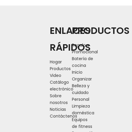
mano o colgarlo del
hombro.Su base
antideslizante lo hace
seguro para llevarlo a
ENLACES
PRODUCTOS
cualquier parte.El
exclusivo sistema de
cierre de bloqueo
RÁPIDOS
Regalo y
permite que el taburete
Promocional
plegable se abra y se
Batería de
Hogar
cierre fácilmente en solo
cocina
Productos
unos segundos, y se
Inicio
Video
traba firmemente en su
Organizar
Catálogo
lugar una vez abierto.
Belleza y
electrónico
cuidado
Sobre
Personal
nosotros
Limpieza
Noticias
Anterior:
doméstica
Contáctenos
Equipos
Siguiente:
de fitness