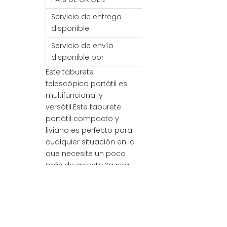
Servicio de entrega
FOB/FCA/CIF/CNF
disponible
Servicio de envío
Mar / Aire / Tren
disponible por
Este taburete
telescópico portátil es
multifuncional y
versátil.Este taburete
portátil compacto y
liviano es perfecto para
cualquier situación en la
que necesite un poco
más de asiento.Ya sea
que esté en un
concierto lleno de gente,
en un mercado
concurrido o
simplemente necesite