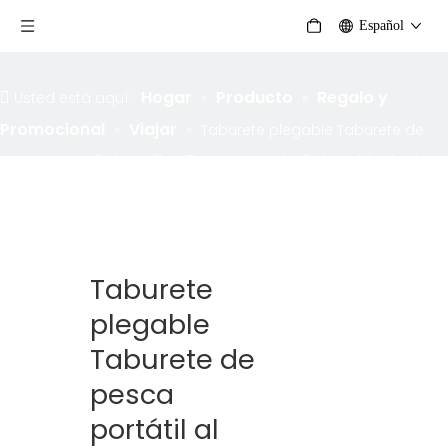
Español
Hogar
Producto
Regalo y
Usted está aquí:
»
»
Promocional
Viajar
»
»
Taburete plegable Taburete de
pesca portátil al aire libre Taburete retráctil ajustable de viaje
Taburete telescópico portátil Taburetes de camping Asiento
resistente con capacidad de carga
Taburete
plegable
Taburete de
pesca
portátil al