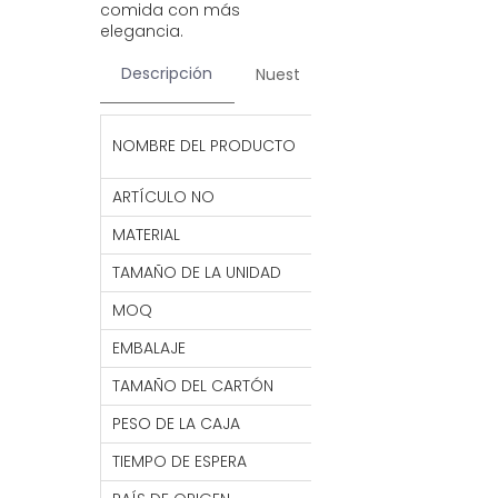
comida con más
elegancia.
Descripción
Nuestros servicios
Contac
Picadora de alime
NOMBRE DEL PRODUCTO
con contenedor C
ARTÍCULO NO
KU47
MATERIAL
PP+ABS+PS+TPR+
TAMAÑO DE LA UNIDAD
32*11,5*11,2 CM
MOQ
1000 conjunto
EMBALAJE
1 juego/caja bla
TAMAÑO DEL CARTÓN
81*30*54 CM
PESO DE LA CAJA
17,8 kg
TIEMPO DE ESPERA
7- 30 DÍAS