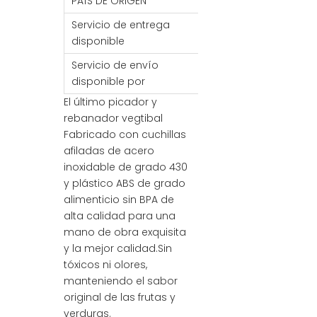
PAÍS DE ORIGEN
PORCELANA
Servicio de entrega
FOB/FCA/CIF/CNF
disponible
Servicio de envío
Mar / Aire / Tren
disponible por
El último picador y
rebanador vegtibal
Fabricado con cuchillas
afiladas de acero
inoxidable de grado 430
y plástico ABS de grado
alimenticio sin BPA de
alta calidad para una
mano de obra exquisita
y la mejor calidad.Sin
tóxicos ni olores,
manteniendo el sabor
original de las frutas y
verduras.