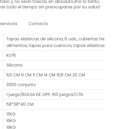
rio y no sean tóxicas en absoluto.¡Por lo tanto,
cas todo el tiempo sin preocuparse por su salud
servicios
Contacto
Tapas elásticas de silicona, 6 uds., cubiertas herméticas re
alimentos, tapas para cuencos, tapas elásticas de silicona,
KU76
Silicona
6,5 CM 9 CM 11 CM 14 CM 15,8 CM 20 CM
3000 conjunto
1 juego/BOLSA DE OPP, 150 juegos/CTN
58*38*40 CM
13KG
16KG
19KG