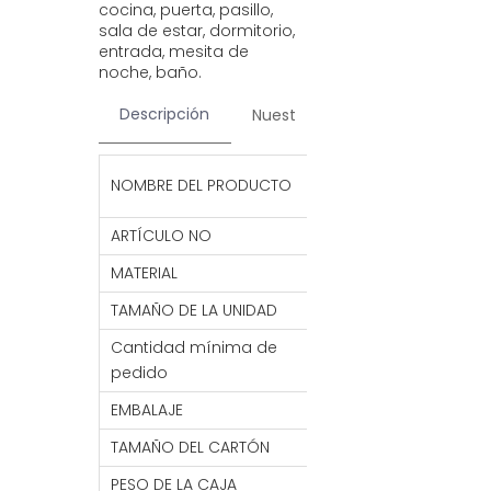
cocina, puerta, pasillo,
sala de estar, dormitorio,
entrada, mesita de
noche, baño.
Descripción
Nuestros servicios
Contac
Alfombra de baño
NOMBRE DEL PRODUCTO
alfombra con coj
ARTÍCULO NO
HFM71
MATERIAL
CLORURO DE POLIV
TAMAÑO DE LA UNIDAD
45*75CM
Cantidad mínima de
2000 piezas
pedido
EMBALAJE
1 unidad/bolsa de
TAMAÑO DEL CARTÓN
47*77*17CM
PESO DE LA CAJA
22,6 kg