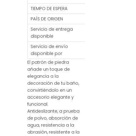
TIEMPO DE ESPERA
7- 30 DÍAS
PAÍS DE ORIGEN
PORCELANA
Servicio de entrega
MANDO/FCA/CIF/C
disponible
Servicio de envío
Mar / Aire / Tren
disponible por
El patrón de piedra
añade un toque de
elegancia a la
decoración de tu baño,
convirtiéndolo en un
accesorio elegante y
funcional.
Antideslizante, a prueba
de polvo, absorción de
agua, resistencia a la
abrasión, resistente a la