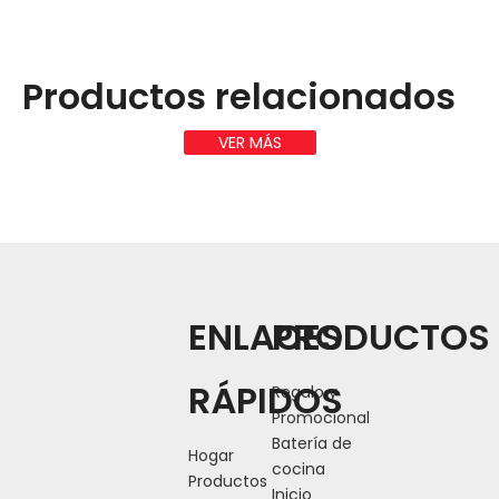
Productos relacionados
VER MÁS
ENLACES
PRODUCTOS
RÁPIDOS
Regalo y
Promocional
Batería de
Hogar
cocina
Productos
Inicio