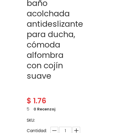
baño
acolchada
antideslizante
para ducha,
cómoda
alfombra
con cojín
suave
$
1.76
5
0 Recenzoj
SKU:
Cantidad: