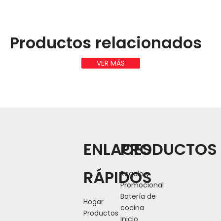
Productos relacionados
VER MÁS
ENLACES
PRODUCTOS
RÁPIDOS
Regalo y
Promocional
Batería de
Hogar
cocina
Productos
Inicio