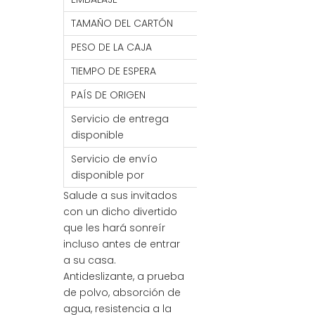
TAMAÑO DEL CARTÓN
47*77*17CM
PESO DE LA CAJA
26KG
TIEMPO DE ESPERA
7- 30 DÍAS
PAÍS DE ORIGEN
PORCELANA
Servicio de entrega
MANDO/FCA/CIF/C
disponible
Servicio de envío
Mar / Aire / Tren
disponible por
Salude a sus invitados
con un dicho divertido
que les hará sonreír
incluso antes de entrar
a su casa.
Antideslizante, a prueba
de polvo, absorción de
agua, resistencia a la