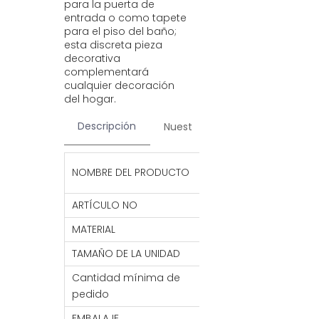
para la puerta de
entrada o como tapete
para el piso del baño;
esta discreta pieza
decorativa
complementará
cualquier decoración
del hogar.
Descripción
Nuestros servicios
Contac
Alfombra para pue
NOMBRE DEL PRODUCTO
de PVC, alfombra 
ARTÍCULO NO
HFM44
MATERIAL
CLORURO DE POLIV
TAMAÑO DE LA UNIDAD
45*75CM
Cantidad mínima de
2000 piezas
pedido
EMBALAJE
1 unidad/bolsa de