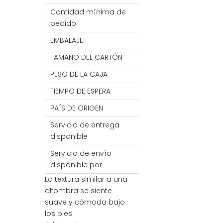
Cantidad mínima de
2000 piezas
pedido
EMBALAJE
1 unidad/bolsa de
TAMAÑO DEL CARTÓN
41*71*13CM
PESO DE LA CAJA
27kg
TIEMPO DE ESPERA
7- 30 DÍAS
PAÍS DE ORIGEN
PORCELANA
Servicio de entrega
MANDO/FCA/CIF/C
disponible
Servicio de envío
Mar / Aire / Tren
disponible por
La textura similar a una
alfombra se siente
suave y cómoda bajo
los pies.