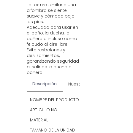
La textura similar a una
alfombra se siente
suave y cómoda bajo
los pies.
Adecuado para usar en
el baño, la ducha, la
bañera o incluso como
felpudo al aire libre.
Evita resbalones y
deslizamientos,
garantizando seguridad
al salir de la ducha o
bañera.
Descripción
Nuestros servicios
Contac
NOMBRE DEL PRODUCTO
Alfombra súper a
ARTÍCULO NO
HFM18
MATERIAL
CLORURO DE POLIV
TAMAÑO DE LA UNIDAD
40*70CM