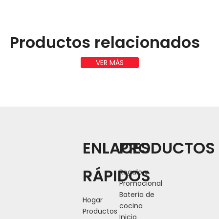
Productos relacionados
VER MÁS
ENLACES
PRODUCTOS
RÁPIDOS
Regalo y
Promocional
Batería de
Hogar
cocina
Productos
Inicio