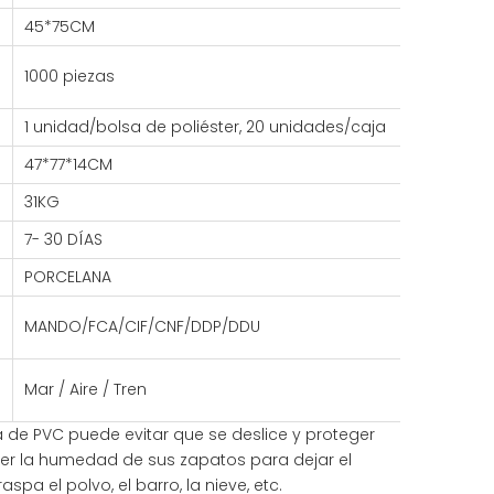
45*75CM
1000 piezas
1 unidad/bolsa de poliéster, 20 unidades/caja
47*77*14CM
31KG
7- 30 DÍAS
PORCELANA
MANDO/FCA/CIF/CNF/DDP/DDU
Mar / Aire / Tren
 de PVC puede evitar que se deslice y proteger
er la humedad de sus zapatos para dejar el
spa el polvo, el barro, la nieve, etc.